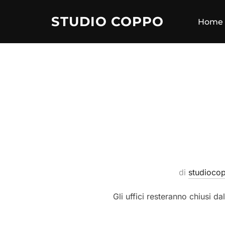
STUDIO COPPO
Home
di
studioco
Gli uffici resteranno chius