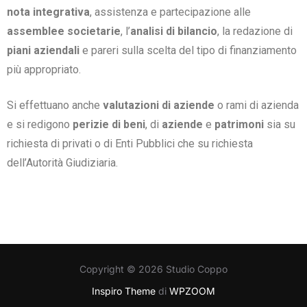
nota integrativa
, assistenza e partecipazione alle
assemblee societarie
, l’
analisi di bilancio
, la redazione di
piani aziendali
e pareri sulla scelta del tipo di finanziamento
più appropriato.
Si effettuano anche
valutazioni di aziende
o rami di azienda
e si redigono
perizie di beni
, di
aziende
e
patrimoni
sia su
richiesta di privati o di Enti Pubblici che su richiesta
dell’Autorità Giudiziaria.
Copyright © 2026 Studio Coppo
Inspiro Theme
di
WPZOOM