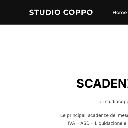
STUDIO COPPO
Home
SCADENZ
di
studiocop
Le principali scadenze del me
IVA – ASD – Liquidazione e 